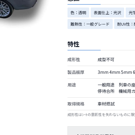
色：透明
表面仕上：光沢
光
難熱性：一般グレード
耐UV性
特性
成形性
成型不可
製品板厚
3mm 4mm 5mm 
用途
一般用途 列車の
停待合所 機械用
取得規格
車材燃試
成形性はｼｰﾄの意匠性を失わないものに