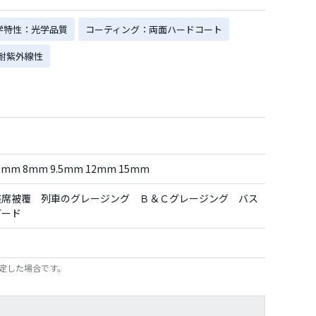
学特性：光学品質
コーティング：両面ハードコート
：耐紫外線性
6mm 8mm 9.5mm 12mm 15mm
座席被覆 列車のグレージング Ｂ＆Ｃグレージング バス
ガード
限定した場合です。