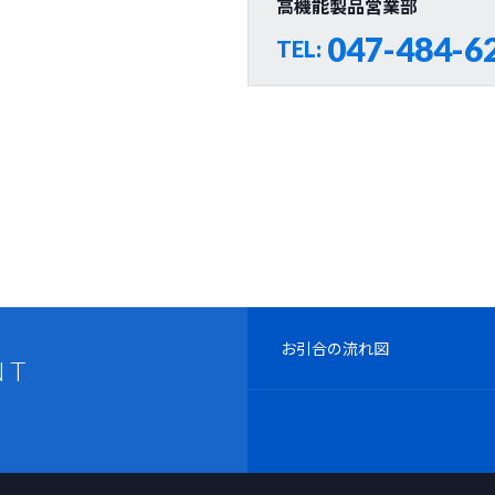
高機能製品営業部
047-484-6
TEL:
お引合の流れ図
NT