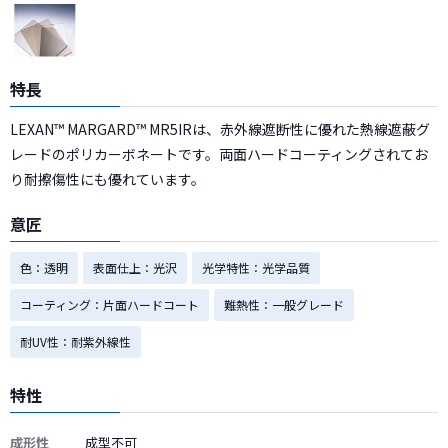
特長
LEXAN™ MARGARD™ MR5IRは、赤外線遮断性に優れた熱線遮蔽グ
レードのポリカーボネートです。両面ハードコーティングされてお
り耐擦傷性にも優れています。
意匠
色：透明
表面仕上：光沢
光学特性：光学品質
コーティング：片面ハードコート
難熱性：一般グレード
耐UV性：耐紫外線性
特性
成形性
成型不可